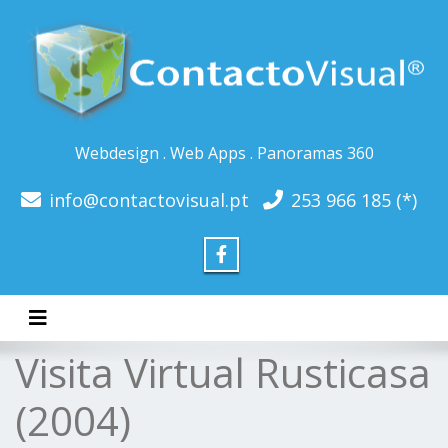
Webdesign . Web Apps . Panoramas 360
info@contactovisual.pt
253 966 185 (*)
Toggle navigation
Visita Virtual Rusticasa
(2004)