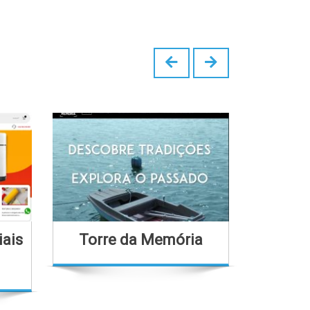
iais
Torre da Memória
Bo
B
Em