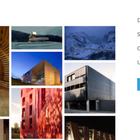
D
S
C
U