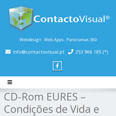
Webdesign . Web Apps . Panoramas 360
info@contactovisual.pt
253 966 185 (*)
Toggle navigation
CD-Rom EURES –
Condições de Vida e