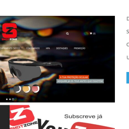
D
S
C
U