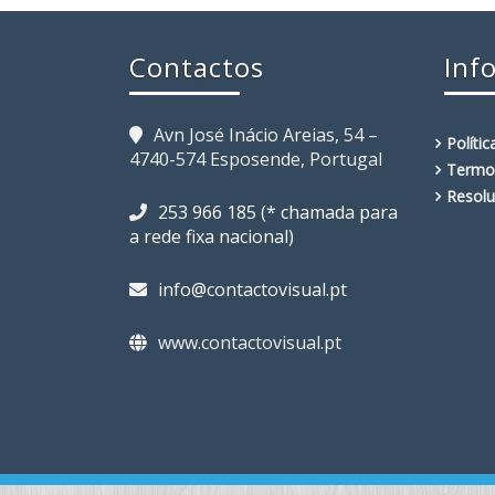
Contactos
Inf
Avn José Inácio Areias, 54 –
Políti
4740-574 Esposende, Portugal
Termo
Resolu
253 966 185 (* chamada para
a rede fixa nacional)
info@contactovisual.pt
www.contactovisual.pt