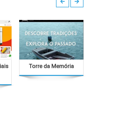
iais
Torre da Memória
Bo
B
Em