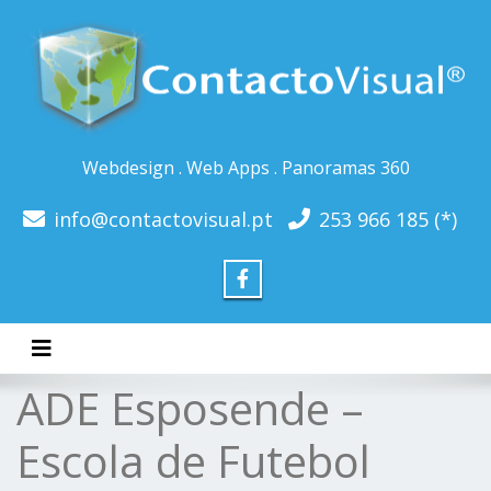
Webdesign . Web Apps . Panoramas 360
info@contactovisual.pt
253 966 185 (*)
Toggle navigation
ADE Esposende –
Escola de Futebol