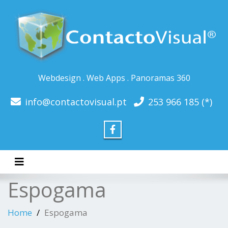
Webdesign . Web Apps . Panoramas 360
info@contactovisual.pt
253 966 185 (*)
Toggle navigation
Espogama
Home
Espogama