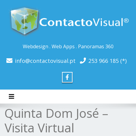
Webdesign . Web Apps . Panoramas 360
info@contactovisual.pt
253 966 185 (*)
Toggle navigation
Quinta Dom José –
Visita Virtual