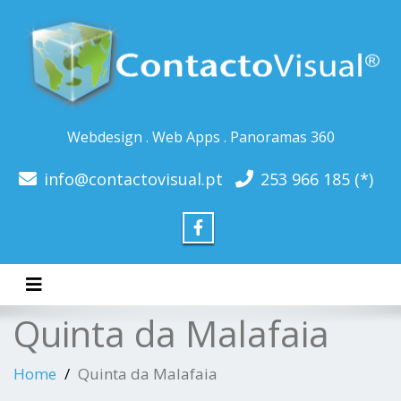
Webdesign . Web Apps . Panoramas 360
info@contactovisual.pt
253 966 185 (*)
Toggle navigation
Quinta da Malafaia
Home
Quinta da Malafaia