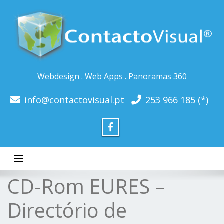
Webdesign . Web Apps . Panoramas 360
info@contactovisual.pt
253 966 185 (*)
Toggle navigation
CD-Rom EURES –
Directório de