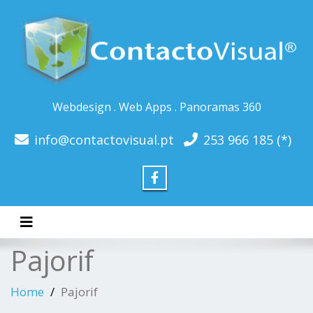
Webdesign . Web Apps . Panoramas 360
info@contactovisual.pt
253 966 185 (*)
Toggle navigation
Pajorif
Home
Pajorif