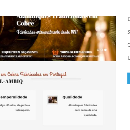
D
S
C
U