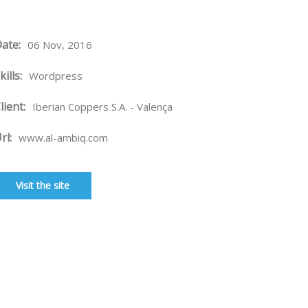
ate:
06 Nov, 2016
kills:
Wordpress
lient:
Iberian Coppers S.A. - Valença
rl:
www.al-ambiq.com
Visit the site