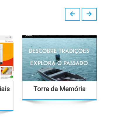
iais
Torre da Memória
Bo
B
Em