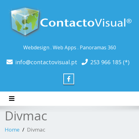
Webdesign . Web Apps . Panoramas 360
info@contactovisual.pt
253 966 185 (*)
Toggle navigation
Divmac
Home
Divmac