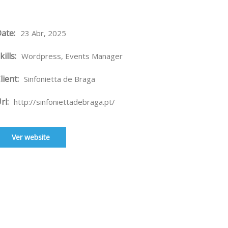
ate:
23 Abr, 2025
kills:
Wordpress, Events Manager
lient:
Sinfonietta de Braga
rl:
http://sinfoniettadebraga.pt/
Ver website