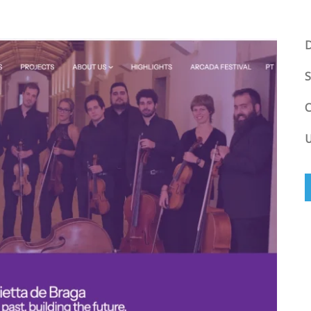
D
S
C
U