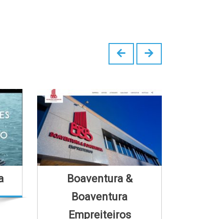
a
Boaventura &
Espo
Boaventura
Empreiteiros