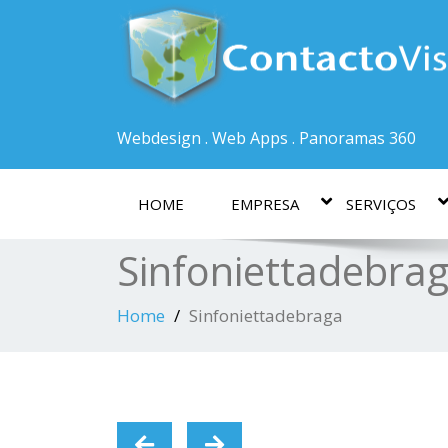
Webdesign . Web Apps . Panoramas 360
HOME
EMPRESA
SERVIÇOS
Sinfoniettadebra
Home
Sinfoniettadebraga