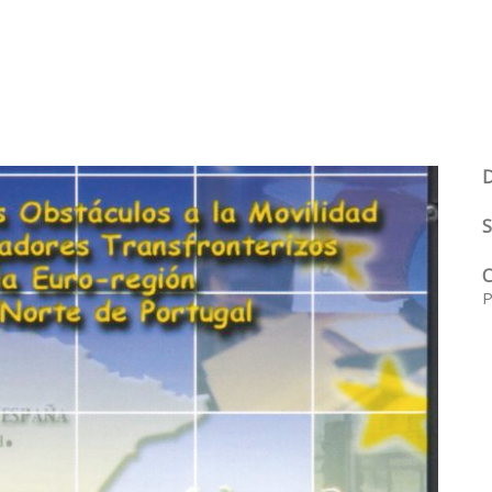
D
S
C
P