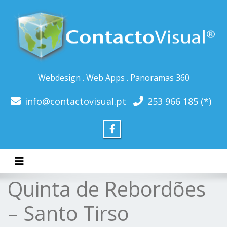
Webdesign . Web Apps . Panoramas 360
info@contactovisual.pt
253 966 185 (*)
Toggle navigation
Quinta de Rebordões
– Santo Tirso