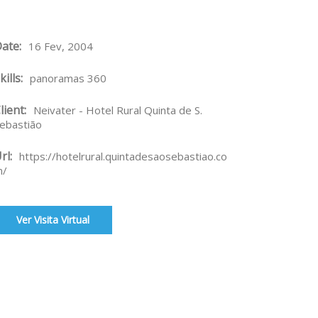
ate:
16 Fev, 2004
kills:
panoramas 360
lient:
Neivater - Hotel Rural Quinta de S.
ebastião
rl:
https://hotelrural.quintadesaosebastiao.co
m/
Ver Visita Virtual