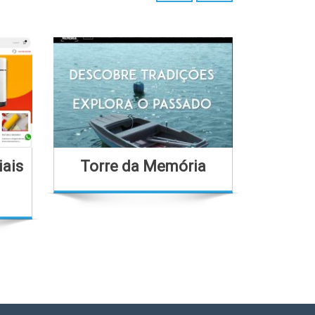
iais
Torre da Memória
Bo
B
Em