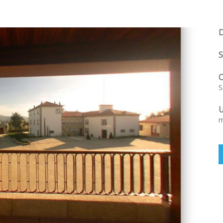
D
S
C
S
U