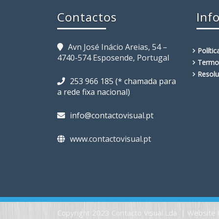
Contactos
Inf
Avn José Inácio Areias, 54 –
Políti
4740-574 Esposende, Portugal
Termo
Resolu
253 966 185 (* chamada para
a rede fixa nacional)
info@contactovisual.pt
www.contactovisual.pt
Copyright 2023 Contacto Visual Lda | Website 