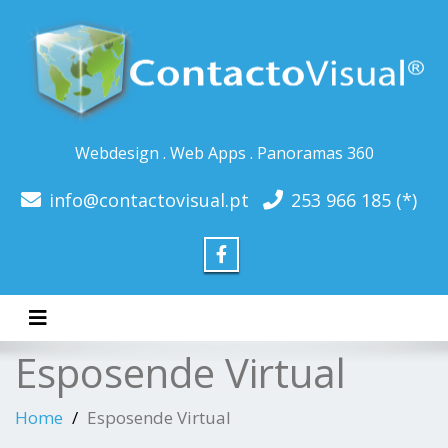
Webdesign . Web Apps . Panoramas 360
info@contactovisual.pt
253 966 185 (*)
Toggle navigation
Esposende Virtual
Home
Esposende Virtual