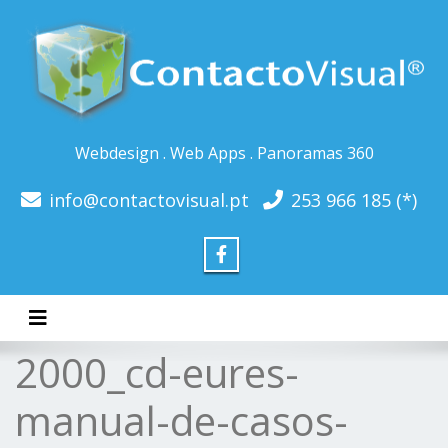
Webdesign . Web Apps . Panoramas 360
info@contactovisual.pt
253 966 185 (*)
Toggle navigation
2000_cd-eures-
manual-de-casos-