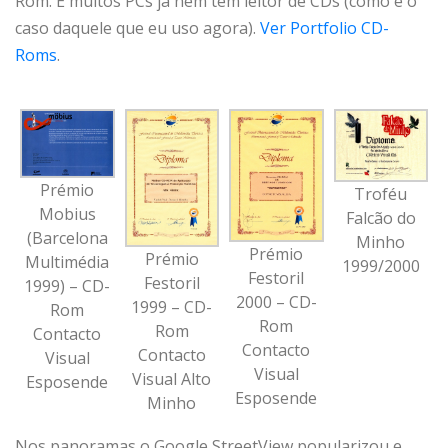
Rom. E muitos PCs já nem têm leitor de CDs (como é o
caso daquele que eu uso agora).
Ver Portfolio CD-
Roms
.
Prémio
Troféu
Mobius
Falcão do
(Barcelona
Minho
Prémio
Prémio
Multimédia
1999/2000
Festoril
Festoril
1999) – CD-
2000 – CD-
1999 – CD-
Rom
Rom
Rom
Contacto
Contacto
Contacto
Visual
Visual
Visual Alto
Esposende
Esposende
Minho
Nos panoramas o Google StreetView popularizou e