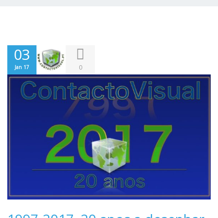
03
0
Jan 17