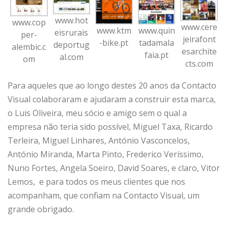
www.hot
www.cop
www.cere
www.ktm
www.quin
eisrurais
per-
jeirafont
-bike.pt
tadamala
deportug
alembic.c
esarchite
faia.pt
al.com
om
cts.com
Para aqueles que ao longo destes 20 anos da Contacto
Visual colaboraram e ajudaram a construir esta marca,
o Luis Oliveira, meu sócio e amigo sem o qual a
empresa não teria sido possível, Miguel Taxa, Ricardo
Terleira, Miguel Linhares, António Vasconcelos,
António Miranda, Marta Pinto, Frederico Veríssimo,
Nuno Fortes, Angela Soeiro, David Soares, e claro, Vitor
Lemos, e para todos os meus clientes que nos
acompanham, que confiam na Contacto Visual, um
grande obrigado.