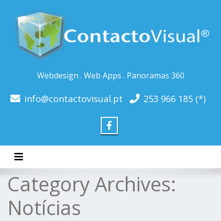
Webdesign . Web Apps . Panoramas 360
info@contactovisual.pt
253 966 185 (*)
Toggle navigation
Category Archives:
Notícias