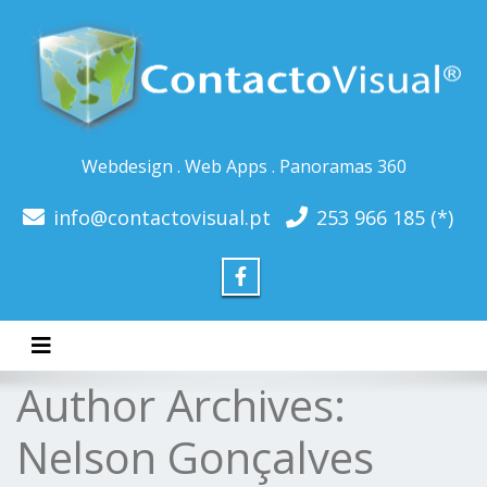
Webdesign . Web Apps . Panoramas 360
info@contactovisual.pt
253 966 185 (*)
Toggle navigation
Author Archives:
Nelson Gonçalves