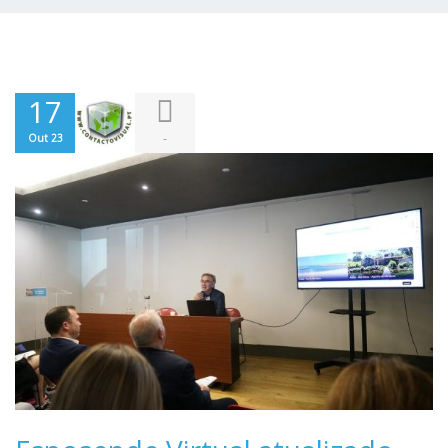
17
-
Out 23