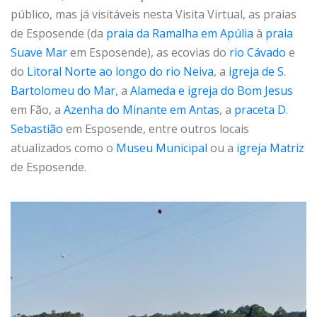
público, mas já visitáveis nesta Visita Virtual, as praias
de Esposende (da
praia da Ramalha em Apúlia
à
praia
Suave Mar
em Esposende), as ecovias do
rio Cávado
e
do
Litoral Norte ao longo do rio Neiva
, a
igreja de S.
Bartolomeu do Mar
, a
Alameda e igreja do Bom Jesus
em Fão, a
Azenha do Minante em Antas
, a
praceta D.
Sebastião
em Esposende, entre outros locais
atualizados como o
Museu Municipal
ou a
igreja Matriz
de Esposende.