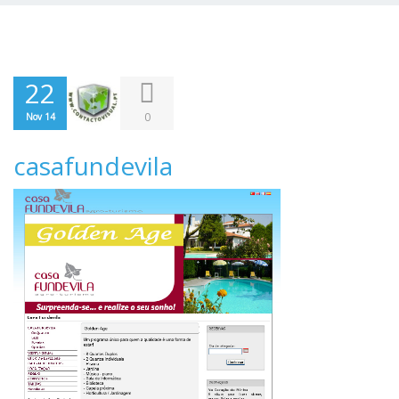
22
0
Nov 14
casafundevila