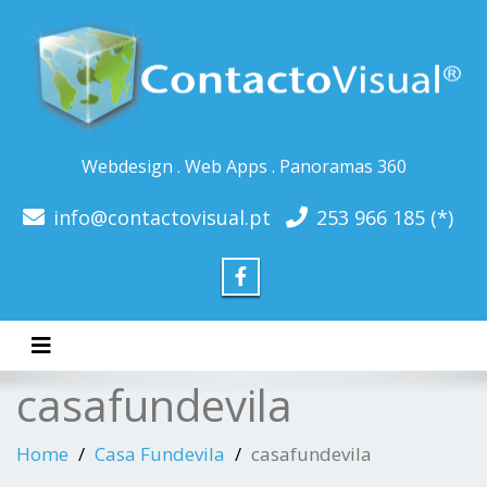
Webdesign . Web Apps . Panoramas 360
info@contactovisual.pt
253 966 185 (*)
Toggle navigation
casafundevila
Home
Casa Fundevila
casafundevila