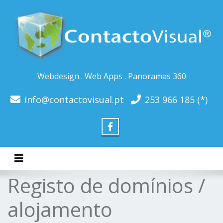
Webdesign . Web Apps . Panoramas 360
info@contactovisual.pt
253 966 185 (*)
Toggle navigation
Registo de domínios /
alojamento